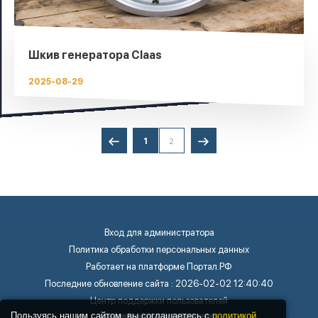
Шкив генератора Claas
2025-08-29
1
2
Вход для администратора
Политика обработки персональных данных
Работает на платформе
Портал.РФ
Последние обновление сайта
: 2026-02-02 12:40:40
Центр поддержки пользователей
Пользуясь нашим сайтом, вы соглашаетесь с
политикой